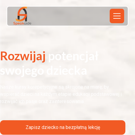
Rozwijaj
potencjał
swojego dziecka
Nasze kursy korepetycyjne są skrojone na miarę, by
wspierać dzieci na każdym etapie edukacji podstawowej i
rozwijać ich pasje oraz zainteresowania.
Zapisz dziecko na bezpłatną lekcję