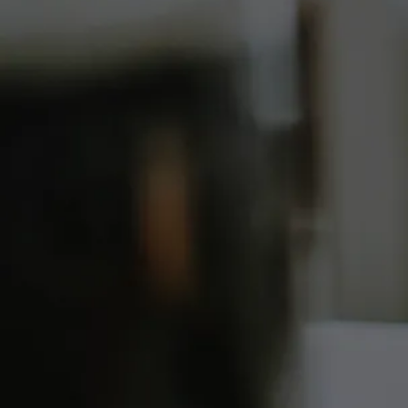
Odkryj sposoby nauki, które
inspirowane są ciekawością