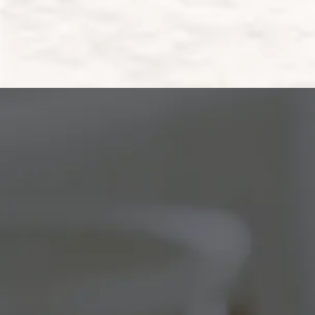
Włoski
Hiszpański
Metodyka nauki
dostosowana do
nowoczesnego świata