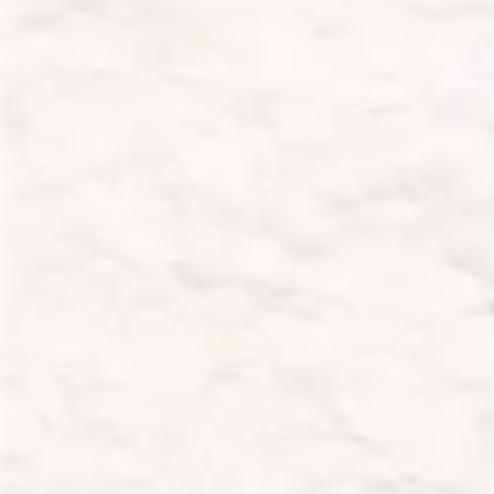
Jak wygląda pierwsza bezpłatna lekcja z
lektorem?