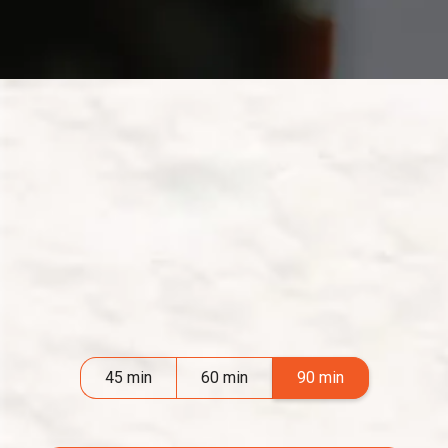
dostosowana
45 min
60 min
90 min