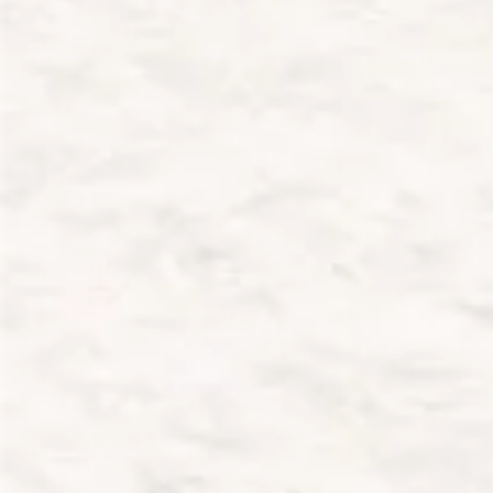
indywidualnych
do
potrzeb