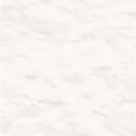
Podniesienie wyników szkolnych.
Utrwalenie podstaw i wprowadzanie nowej